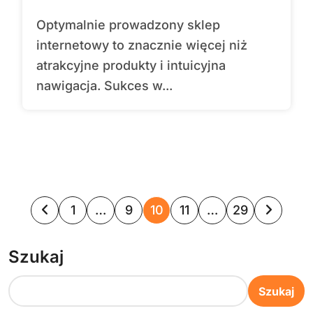
Optymalnie prowadzony sklep
internetowy to znacznie więcej niż
atrakcyjne produkty i intuicyjna
nawigacja. Sukces w...
S
1
…
9
10
11
…
29
t
Szukaj
r
o
Szukaj