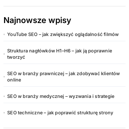
n
i
Najnowsze wpisy
c
YouTube SEO – jak zwiększyć oglądalność filmów
o
w
Struktura nagłówków H1–H6 – jak ją poprawnie
tworzyć
a
n
SEO w branży prawniczej – jak zdobywać klientów
online
i
SEO w branży medycznej – wyzwania i strategie
e
w
SEO techniczne – jak poprawić strukturę strony
p