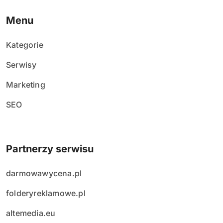
i
Menu
s
Kategorie
ó
Serwisy
w
Marketing
SEO
Partnerzy serwisu
darmowawycena.pl
folderyreklamowe.pl
altemedia.eu