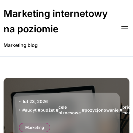
Skip
to
Marketing internetowy
content
na poziomie
Marketing blog
lut 23, 2026
cele
prior
#
audyt
#
budżet
#
#
pozycjonowanie
#
biznesowe
mark
Marketing