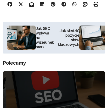
N
Jak SEO
Jak śledzić
wpływa
a
pozycje
na
słów
wizerunek
w
kluczowych
marki
i
Polecamy
g
a
c
j
a