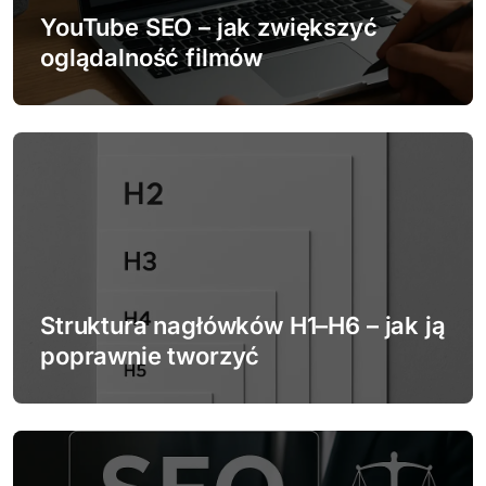
w
YouTube SEO – jak zwiększyć
oglądalność filmów
p
i
s
u
Struktura nagłówków H1–H6 – jak ją
poprawnie tworzyć