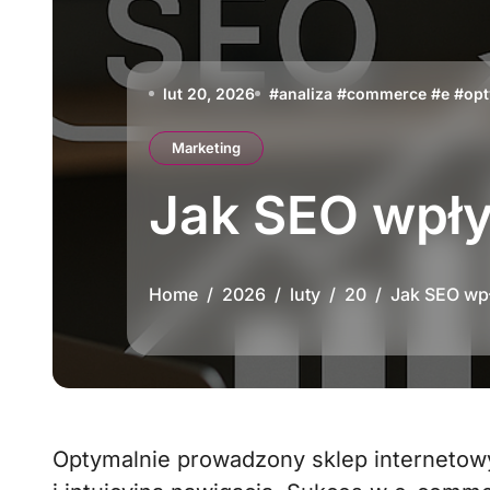
lut 20, 2026
#
analiza
#
commerce
#
e
#
opt
Marketing
Jak SEO wpł
Home
2026
luty
20
Jak SEO wp
Optymalnie prowadzony sklep internetowy to znacznie więcej niż atrakcyjne produkty