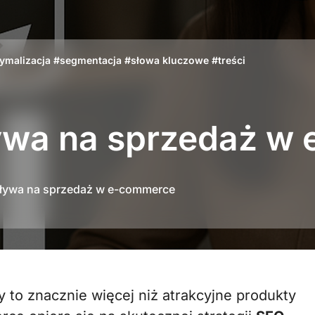
ymalizacja
#
segmentacja
#
słowa kluczowe
#
treści
ywa na sprzedaż w
ływa na sprzedaż w e-commerce