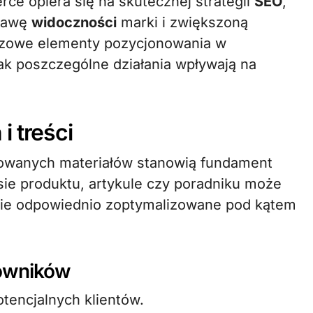
rce opiera się na skutecznej strategii
SEO
,
prawę
widoczności
marki i zwiększoną
luczowe elementy pozycjonowania w
jak poszczególne działania wpływają na
i treści
ikowanych materiałów stanowią fundament
sie produktu, artykule czy poradniku może
anie odpowiednio zoptymalizowane pod kątem
kowników
tencjalnych klientów.