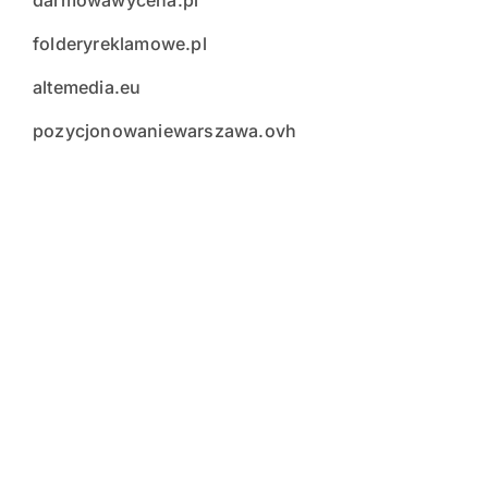
darmowawycena.pl
folderyreklamowe.pl
altemedia.eu
pozycjonowaniewarszawa.ovh