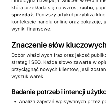
i intuicyjna nawigacja. Sukces w e-comme
która przekłada się na wzrost
ruchu
, po
sprzedaż
. Poniższy artykuł przybliża k
kontekście handlu online oraz pokazuje, 
wyniki finansowe.
Znaczenie słów kluczowych 
Dobór właściwych fraz oraz jakość publ
strategii SEO. Każde słowo zawarte w opi
przyciągnąć nowych klientów, jeśli zost
wyszukiwarek.
Badanie potrzeb i intencji użyt
Analiza zapytań wpisywanych przez po