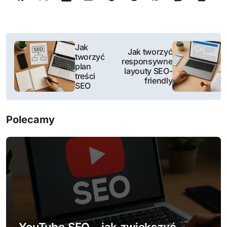
N
Jak
Jak tworzyć
tworzyć
a
responsywne
plan
layouty SEO-
treści
w
friendly
SEO
i
Polecamy
g
a
c
j
a