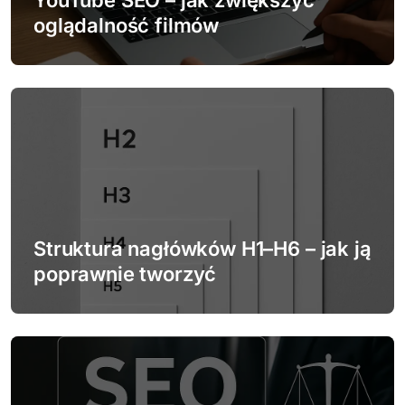
w
YouTube SEO – jak zwiększyć
oglądalność filmów
p
i
s
u
Struktura nagłówków H1–H6 – jak ją
poprawnie tworzyć