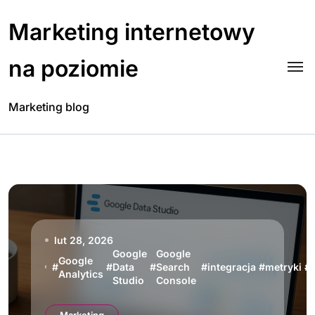
Skip
to
Marketing internetowy
content
na poziomie
Marketing blog
lut 28, 2026
Google
Google
Google
#
#
Data
#
Search
#
integracja
#
metryki
#
Analytics
Studio
Console