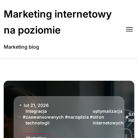
Skip
to
Marketing internetowy
content
na poziomie
Marketing blog
lut 21, 2026
Integracja
optymalizacja
Szt
#
zaawansowanych
#
narzędzia
#
stron
#
inte
technologii
internetowych