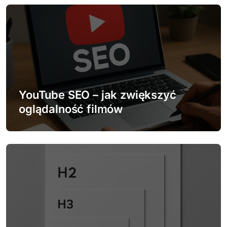
a
c
j
a
w
YouTube SEO – jak zwiększyć
p
oglądalność filmów
i
s
u