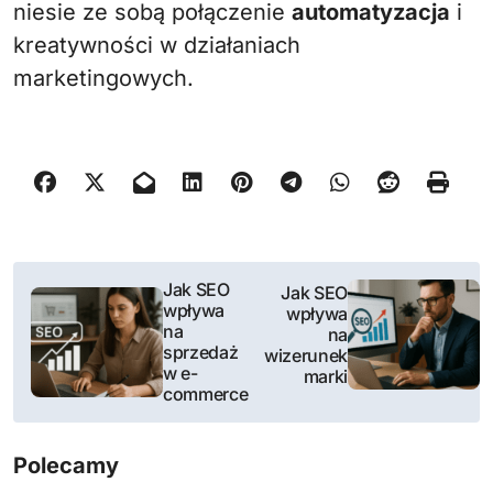
niesie ze sobą połączenie
automatyzacja
i
kreatywności w działaniach
marketingowych.
N
Jak SEO
Jak SEO
wpływa
wpływa
a
na
na
sprzedaż
wizerunek
w
w e-
marki
commerce
i
g
Polecamy