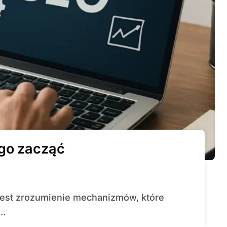
ego zacząć
..