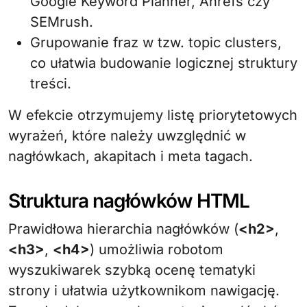
Google Keyword Planner, Ahrefs czy
SEMrush.
Grupowanie fraz w tzw. topic clusters,
co ułatwia budowanie logicznej struktury
treści.
W efekcie otrzymujemy listę priorytetowych
wyrażeń, które należy uwzględnić w
nagłówkach, akapitach i meta tagach.
Struktura nagłówków HTML
Prawidłowa hierarchia nagłówków (
<h2>
,
<h3>
,
<h4>
) umożliwia robotom
wyszukiwarek szybką ocenę tematyki
strony i ułatwia użytkownikom nawigację.