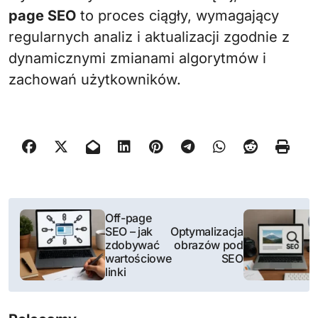
page SEO
to proces ciągły, wymagający
regularnych analiz i aktualizacji zgodnie z
dynamicznymi zmianami algorytmów i
zachowań użytkowników.
N
Off-page
SEO – jak
Optymalizacja
a
zdobywać
obrazów pod
wartościowe
SEO
w
linki
i