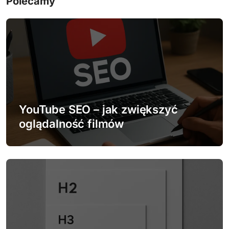
Polecamy
g
a
c
j
a
w
YouTube SEO – jak zwiększyć
oglądalność filmów
p
i
s
u