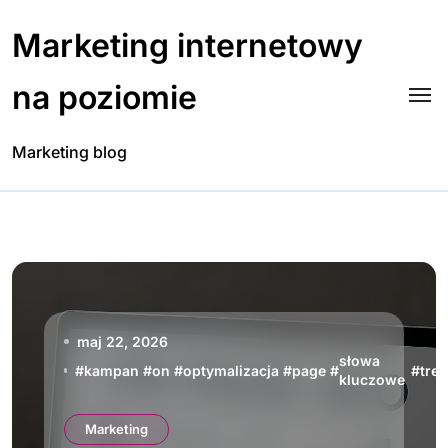
Skip
to
Marketing internetowy
content
na poziomie
Marketing blog
maj 22, 2026
słowa
#
kampan
#
on
#
optymalizacja
#
page
#
#
treś
kluczowe
Marketing