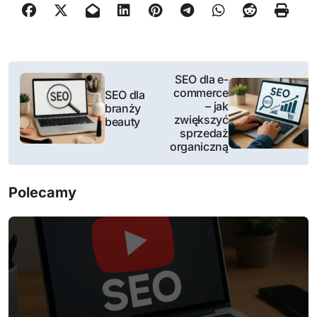
N
SEO dla e-
commerce
SEO dla
a
– jak
branży
zwiększyć
beauty
w
sprzedaż
organiczną
i
g
Polecamy
a
c
j
a