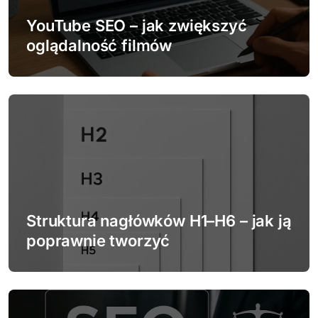
w
YouTube SEO – jak zwiększyć
p
oglądalność filmów
i
s
u
Struktura nagłówków H1–H6 – jak ją
poprawnie tworzyć