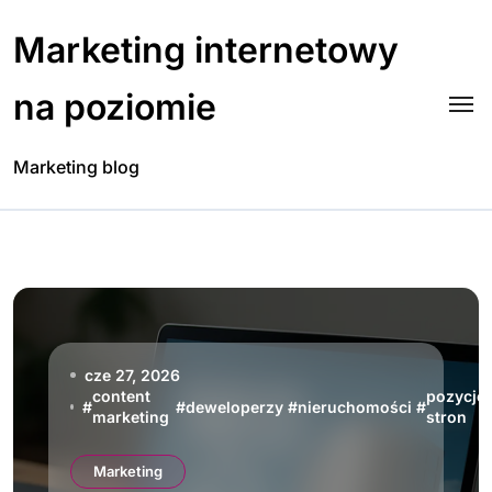
Skip
to
Marketing internetowy
content
na poziomie
Marketing blog
cze 27, 2026
content
pozycjo
#
#
deweloperzy
#
nieruchomości
#
marketing
stron
Marketing