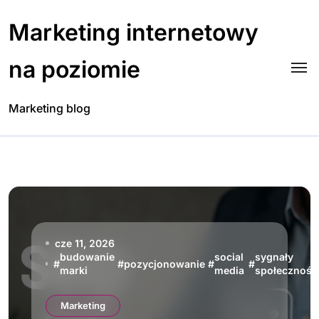
Skip
to
Marketing internetowy
content
na poziomie
Marketing blog
cze 11, 2026
budowanie
social
sygnały
#
#
pozycjonowanie
#
#
marki
media
społecznośc
Marketing