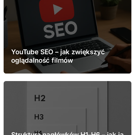
a
c
j
a
w
YouTube SEO – jak zwiększyć
oglądalność filmów
p
i
s
u
Struktura nagłówków H1–H6 – jak ją