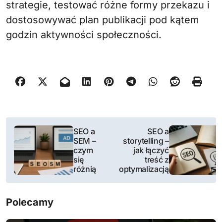
strategie, testować różne formy przekazu i
dostosowywać plan publikacji pod kątem
godzin aktywności społeczności.
N
SEO a
SEO a
SEM –
storytelling –
a
czym
jak łączyć
się
treść z
w
różnią
optymalizacją
i
Polecamy
g