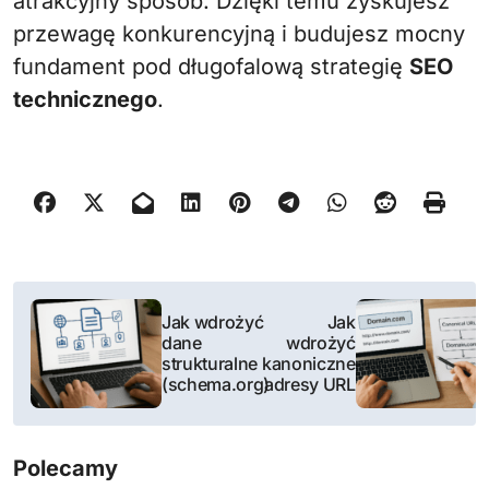
atrakcyjny sposób. Dzięki temu zyskujesz
przewagę konkurencyjną i budujesz mocny
fundament pod długofalową strategię
SEO
technicznego
.
N
Jak wdrożyć
Jak
a
dane
wdrożyć
strukturalne
kanoniczne
w
(schema.org)
adresy URL
i
Polecamy
g