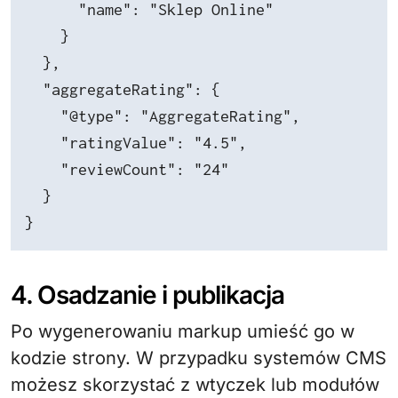
      "name": "Sklep Online"

    }

  },

  "aggregateRating": {

    "@type": "AggregateRating",

    "ratingValue": "4.5",

    "reviewCount": "24"

  }

}
4. Osadzanie i publikacja
Po wygenerowaniu markup umieść go w
kodzie strony. W przypadku systemów CMS
możesz skorzystać z wtyczek lub modułów