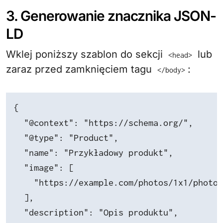
3. Generowanie znacznika JSON-
LD
Wklej poniższy szablon do sekcji
lub
<head>
zaraz przed zamknięciem tagu
:
</body>
{

  "@context": "https://schema.org/",

  "@type": "Product",

  "name": "Przykładowy produkt",

  "image": [

    "https://example.com/photos/1x1/photo.
  ],

  "description": "Opis produktu",
