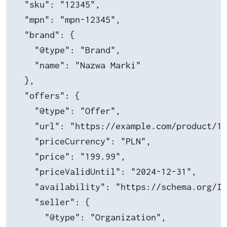
  "sku": "12345",

  "mpn": "mpn-12345",

  "brand": {

    "@type": "Brand",

    "name": "Nazwa Marki"

  },

  "offers": {

    "@type": "Offer",

    "url": "https://example.com/product/12
    "priceCurrency": "PLN",

    "price": "199.99",

    "priceValidUntil": "2024-12-31",

    "availability": "https://schema.org/In
    "seller": {

      "@type": "Organization",
