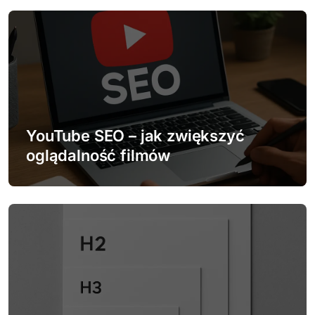
a
c
j
a
w
YouTube SEO – jak zwiększyć
oglądalność filmów
p
i
s
u