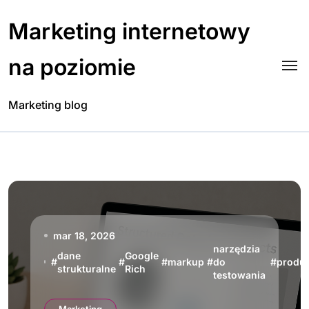
Skip
to
Marketing internetowy
content
na poziomie
Marketing blog
mar 18, 2026
narzędzia
dane
Google
#
#
#
markup
#
do
#
produ
strukturalne
Rich
testowania