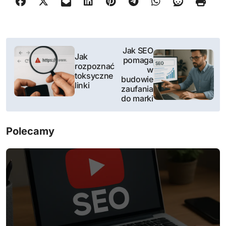
N
Jak SEO
Jak
pomaga
a
rozpoznać
w
toksyczne
budowie
w
linki
zaufania
do marki
i
g
Polecamy
a
c
j
a