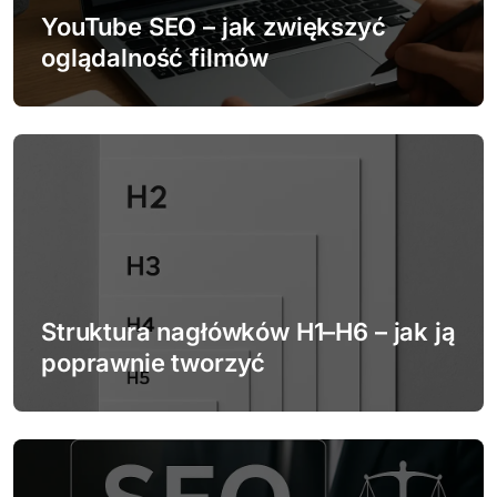
w
YouTube SEO – jak zwiększyć
p
oglądalność filmów
i
s
u
Struktura nagłówków H1–H6 – jak ją
poprawnie tworzyć