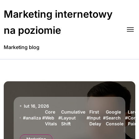
Skip
to
Marketing internetowy
content
na poziomie
Marketing blog
lut 16, 2026
Core
Cumulative
First
Google
Larg
#
analiza
#
Web
#
Layout
#
Input
#
Search
#
Cont
Vitals
Shift
Delay
Console
Paint