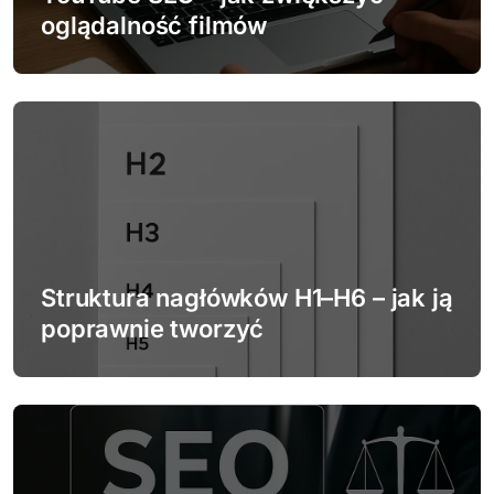
p
oglądalność filmów
i
s
u
Struktura nagłówków H1–H6 – jak ją
poprawnie tworzyć