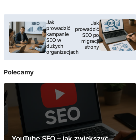
N
Jak
Jak
prowadzić
prowadzić
a
kampanie
SEO po
SEO w
migracji
w
dużych
strony
organizacjach
i
g
Polecamy
a
c
j
a
w
YouTube SEO – jak zwiększyć