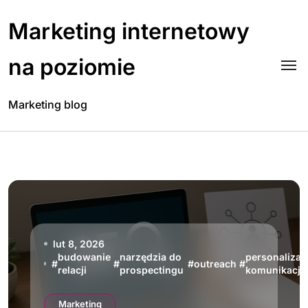
Skip
to
Marketing internetowy
content
na poziomie
Marketing blog
lut 8, 2026
budowanie
narzędzia do
personalizac
#
#
#
outreach
#
relacji
prospectingu
komunikacji
Marketing