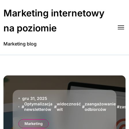
Skip
to
Marketing internetowy
content
na poziomie
Marketing blog
gru 31, 2025
Optymalizacja
widoczność
zaangażowanie
#
#
#
#
zasi
newsletterów
wit
odbiorców
Marketing