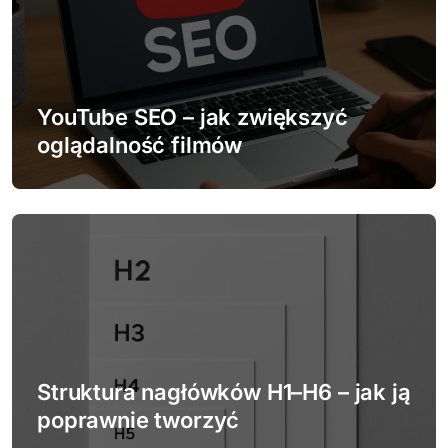
j
a
w
YouTube SEO – jak zwiększyć
oglądalność filmów
p
i
s
u
Struktura nagłówków H1–H6 – jak ją
poprawnie tworzyć