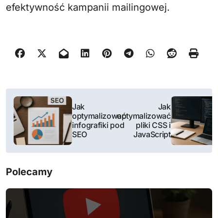
efektywność kampanii mailingowej.
N
Jak
Jak
a
optymalizować
optymalizować
infografiki pod
pliki CSS i
w
SEO
JavaScript
i
Polecamy
g
a
c