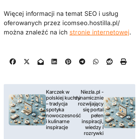
Więcej informacji na temat SEO i usług
oferowanych przez icomseo.hostilla.pl/
można znaleźć na ich
stronie internetowej
.
N
Karczek w
Niezla.pl -
polskiej kuchni
dynamicznie
a
– tradycja
rozwijający
spotyka
się portal
w
nowoczesność
pełen
i kulinarne
inspiracji,
i
inspiracje
wiedzy i
rozrywki