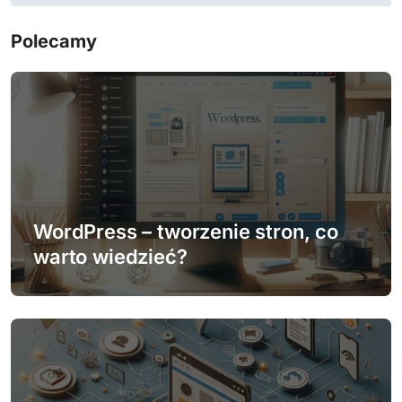
g
a
Polecamy
c
j
a
w
p
WordPress – tworzenie stron, co
warto wiedzieć?
i
s
u