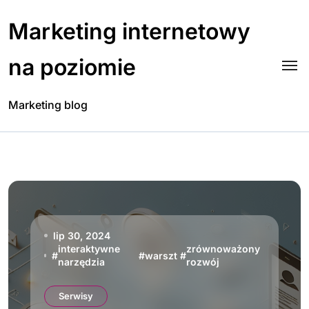
Skip
to
Marketing internetowy
content
na poziomie
Marketing blog
lip 30, 2024
interaktywne
zrównoważony
#
#
warszt
#
narzędzia
rozwój
Serwisy