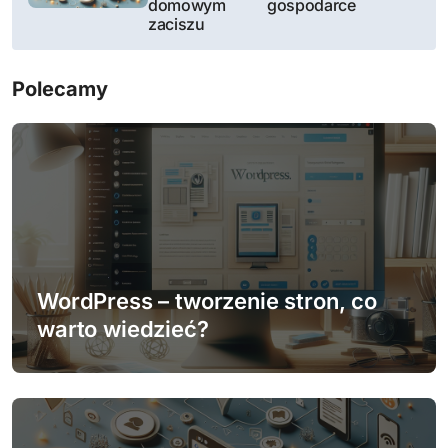
i
domowym
gospodarce
zaciszu
g
a
Polecamy
c
j
a
w
p
WordPress – tworzenie stron, co
warto wiedzieć?
i
s
u