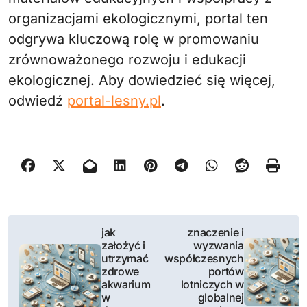
organizacjami ekologicznymi, portal ten
odgrywa kluczową rolę w promowaniu
zrównoważonego rozwoju i edukacji
ekologicznej. Aby dowiedzieć się więcej,
odwiedź
portal-lesny.pl
.
N
jak
znaczenie i
założyć i
wyzwania
a
utrzymać
współczesnych
zdrowe
portów
w
akwarium
lotniczych w
w
globalnej