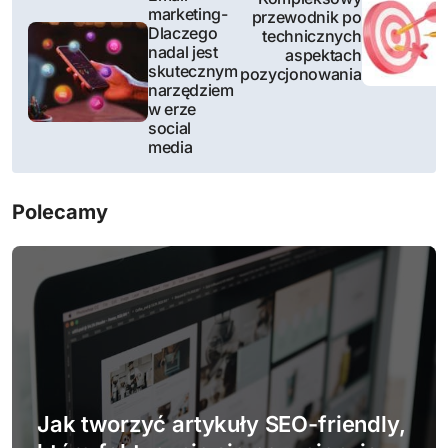
marketing-
przewodnik po
a
Dlaczego
technicznych
nadal jest
aspektach
w
skutecznym
pozycjonowania
narzędziem
i
w erze
social
g
media
a
Polecamy
c
j
a
w
p
Jak tworzyć artykuły SEO-friendly,
i