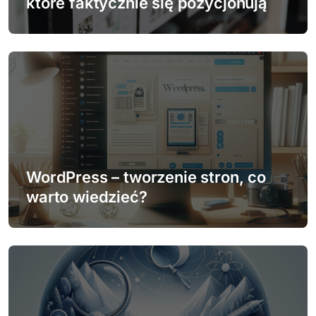
które faktycznie się pozycjonują
s
u
WordPress – tworzenie stron, co
warto wiedzieć?