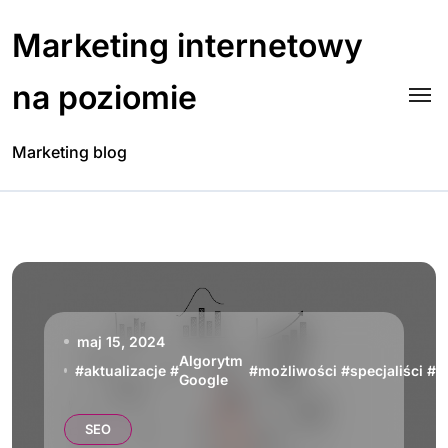
Skip
to
Marketing internetowy
content
na poziomie
Marketing blog
maj 15, 2024
Algorytm
s
#
aktualizacje
#
#
możliwości
#
specjaliści
#
Google
o
SEO