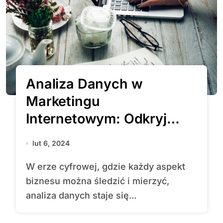
Analiza Danych w
Marketingu
Internetowym: Odkryj
Kluczowe Wskazówki z
lut 6, 2024
Google Analytics
W erze cyfrowej, gdzie każdy aspekt
biznesu można śledzić i mierzyć,
analiza danych staje się...