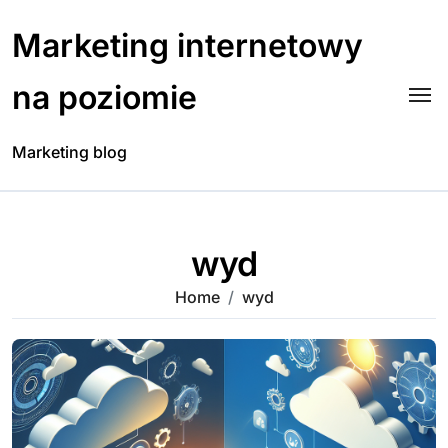
Skip
to
Marketing internetowy
content
na poziomie
Marketing blog
wyd
Home
wyd