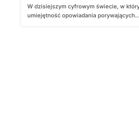
W dzisiejszym cyfrowym świecie, w którym konkurencja o uwagę klienta jest zacięta,
umiejętność opowiadania porywających..