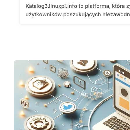
Katalog3.linuxpl.info to platforma, która zyskuje coraz większą popularność wśród
użytkowników poszukujących niezawodny