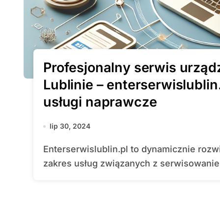
Profesjonalny serwis urząd
Lublinie – enterserwislubli
usługi naprawcze
lip 30, 2024
Enterserwislublin.pl to dynamicznie rozwijająca się platforma, która oferuje szeroki
zakres usług związanych z serwisowaniem