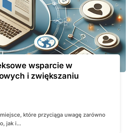
leksowe wsparcie w
towych i zwiększaniu
 jak i...