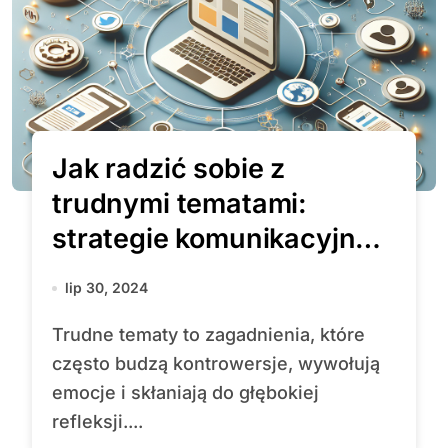
Jak radzić sobie z
trudnymi tematami:
strategie komunikacyjne i
korzyści społeczne
lip 30, 2024
Trudne tematy to zagadnienia, które
często budzą kontrowersje, wywołują
emocje i skłaniają do głębokiej
refleksji....