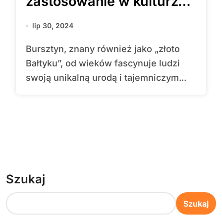
zastosowanie w kulturze
oraz nauce
lip 30, 2024
Bursztyn, znany również jako „złoto
Bałtyku”, od wieków fascynuje ludzi
swoją unikalną urodą i tajemniczym...
Szukaj
Szukaj