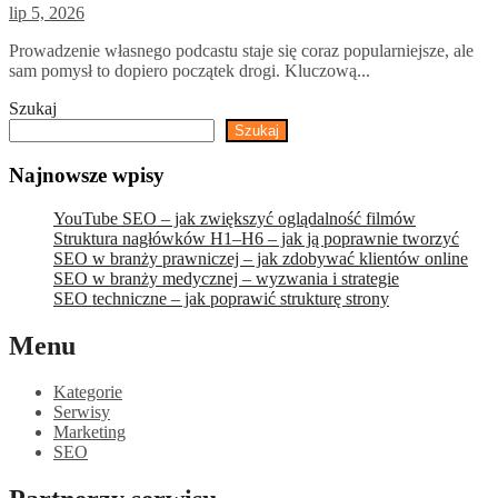
lip 5, 2026
Prowadzenie własnego podcastu staje się coraz popularniejsze, ale
sam pomysł to dopiero początek drogi. Kluczową...
Szukaj
Szukaj
Najnowsze wpisy
YouTube SEO – jak zwiększyć oglądalność filmów
Struktura nagłówków H1–H6 – jak ją poprawnie tworzyć
SEO w branży prawniczej – jak zdobywać klientów online
SEO w branży medycznej – wyzwania i strategie
SEO techniczne – jak poprawić strukturę strony
Menu
Kategorie
Serwisy
Marketing
SEO