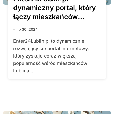
dynamiczny portal, który
łączy mieszkańców
Lublina i dostarcza
lip 30, 2024
najświeższe informacje
Enter24Lublin.pl to dynamicznie
rozwijający się portal internetowy,
który zyskuje coraz większą
popularność wśród mieszkańców
Lublina...