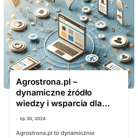
Agrostrona.pl –
dynamiczne źródło
wiedzy i wsparcia dla
nowoczesnych rolników i
lip 30, 2024
ogrodników
Agrostrona.pl to dynamicznie