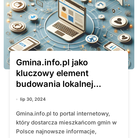
Gmina.info.pl jako
kluczowy element
budowania lokalnej
społeczności w erze
lip 30, 2024
cyfryzacji
Gmina.info.pl to portal internetowy,
który dostarcza mieszkańcom gmin w
Polsce najnowsze informacje,