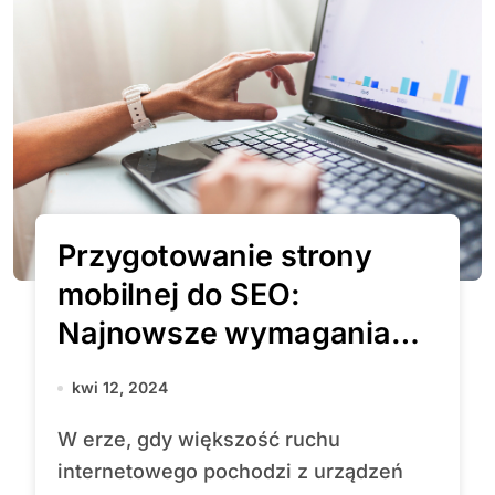
Przygotowanie strony
mobilnej do SEO:
Najnowsze wymagania
Google i jak je spełnić
kwi 12, 2024
W erze, gdy większość ruchu
internetowego pochodzi z urządzeń