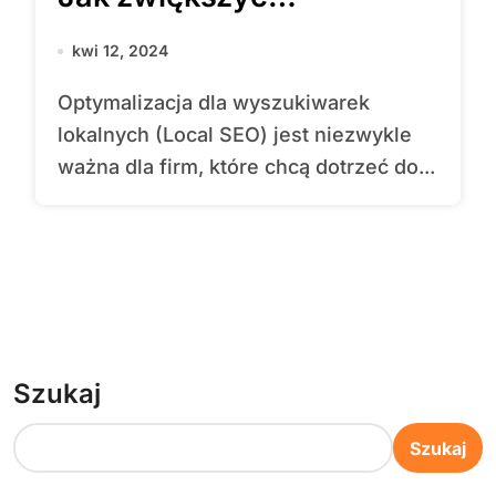
widoczność dla lokalnych
kwi 12, 2024
konsumentów?
Optymalizacja dla wyszukiwarek
lokalnych (Local SEO) jest niezwykle
ważna dla firm, które chcą dotrzeć do...
Szukaj
Szukaj