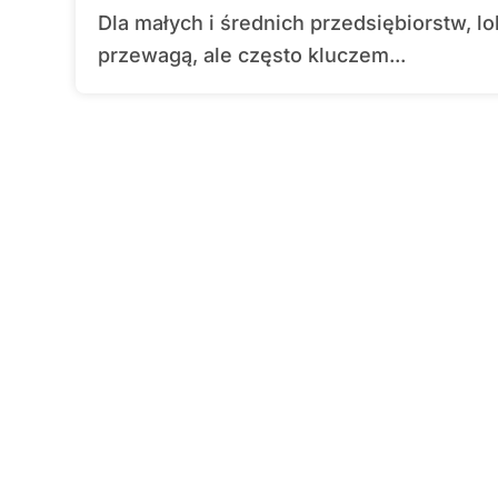
Dla małych i średnich przedsiębiorstw, lokalne SEO jest nie tylko strategiczną
przewagą, ale często kluczem...