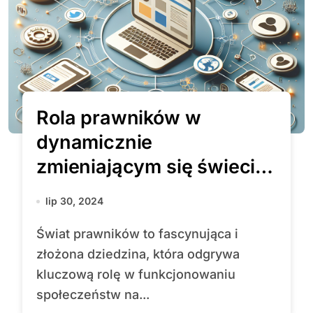
Rola prawników w
dynamicznie
zmieniającym się świecie:
wyzwania i przyszłość
lip 30, 2024
zawodu
Świat prawników to fascynująca i
złożona dziedzina, która odgrywa
kluczową rolę w funkcjonowaniu
społeczeństw na...