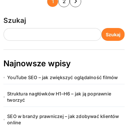
S
1
2
t
Szukaj
r
o
Szukaj
n
i
Najnowsze wpisy
c
YouTube SEO – jak zwiększyć oglądalność filmów
o
w
Struktura nagłówków H1–H6 – jak ją poprawnie
tworzyć
a
n
SEO w branży prawniczej – jak zdobywać klientów
online