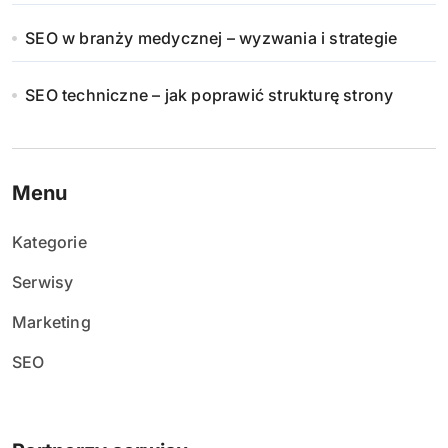
i
SEO w branży medycznej – wyzwania i strategie
e
w
SEO techniczne – jak poprawić strukturę strony
p
i
Menu
s
Kategorie
ó
Serwisy
w
Marketing
SEO