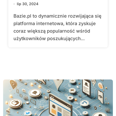
ofertą funkcjonalności i
lip 30, 2024
usług
Bazie.pl to dynamicznie rozwijająca się
platforma internetowa, która zyskuje
coraz większą popularność wśród
użytkowników poszukujących...