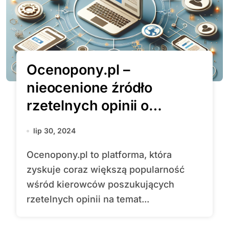
Ocenopony.pl –
nieocenione źródło
rzetelnych opinii o
oponach dla świadomych
lip 30, 2024
kierowców
Ocenopony.pl to platforma, która
zyskuje coraz większą popularność
wśród kierowców poszukujących
rzetelnych opinii na temat...