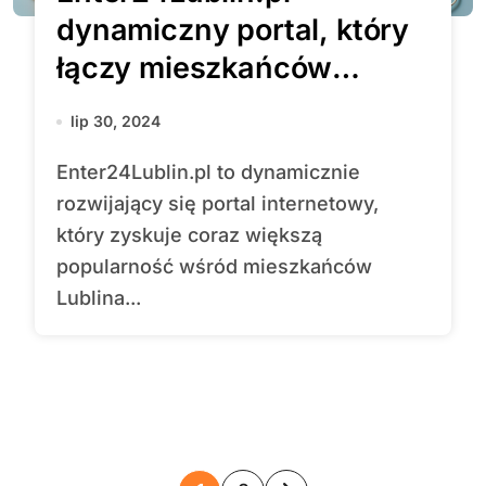
dynamiczny portal, który
łączy mieszkańców
Lublina i dostarcza
lip 30, 2024
najświeższe informacje
Enter24Lublin.pl to dynamicznie
rozwijający się portal internetowy,
który zyskuje coraz większą
popularność wśród mieszkańców
Lublina...