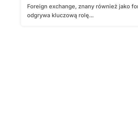
Foreign exchange, znany również jako forex, to globalny rynek wymiany walut, który
odgrywa kluczową rolę...