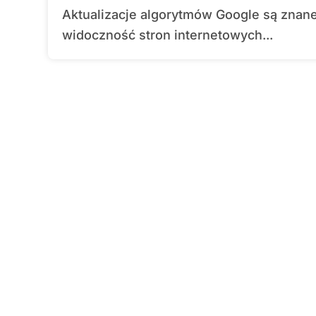
Aktualizacje algorytmów Google są znane z tego, że potrafią istotnie wpłynąć na
widoczność stron internetowych...