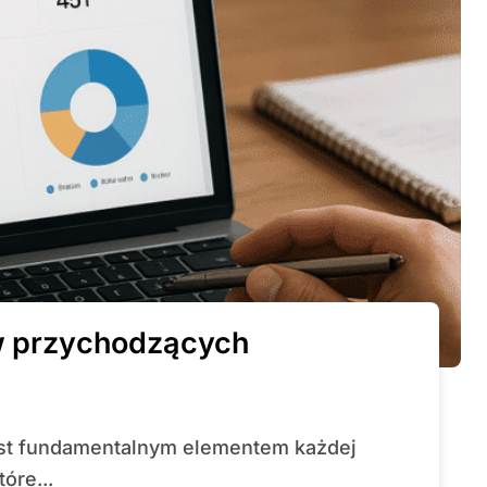
ów przychodzących
óre...