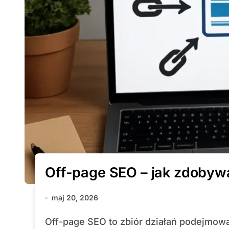
Off-page SEO – jak zdobywa
maj 20, 2026
Off-page SEO to zbiór działań podejmowanych poza witryną, których celem jest