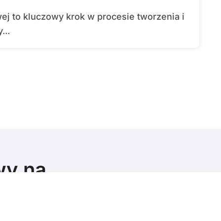
...
wy na