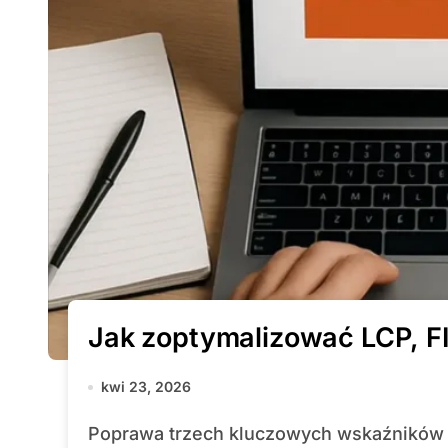
Jak zoptymalizować LCP, FI
kwi 23, 2026
Poprawa trzech kluczowych wskaźników Core Web Vitals – LCP, FID i CLS – wpływa