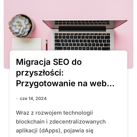
Migracja SEO do
przyszłości:
Przygotowanie na web
3.0 i zdecentralizowany
cze 14, 2024
internet
Wraz z rozwojem technologii
blockchain i zdecentralizowanych
aplikacji (dApps), pojawia się