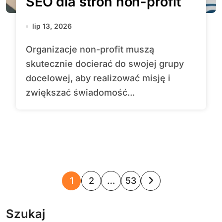
SEO dla stron non-profit
lip 13, 2026
Organizacje non-profit muszą
skutecznie docierać do swojej grupy
docelowej, aby realizować misję i
zwiększać świadomość...
S
1
2
…
53
t
Szukaj
r