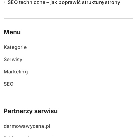
w
SEO techniczne – jak poprawić strukturę strony
p
i
Menu
s
Kategorie
ó
Serwisy
w
Marketing
SEO
Partnerzy serwisu
darmowawycena.pl