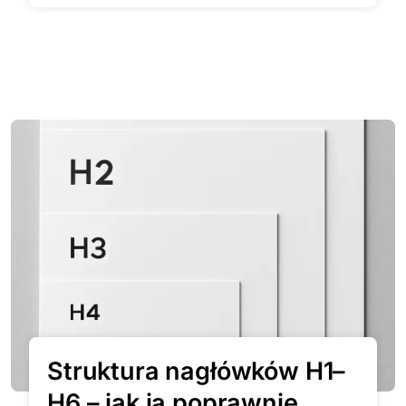
Struktura nagłówków H1–
H6 – jak ją poprawnie