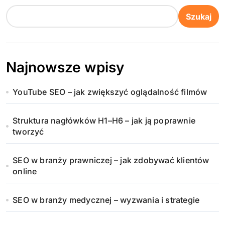
o
Szukaj
n
i
Najnowsze wpisy
c
YouTube SEO – jak zwiększyć oglądalność filmów
o
w
Struktura nagłówków H1–H6 – jak ją poprawnie
tworzyć
a
n
SEO w branży prawniczej – jak zdobywać klientów
online
i
SEO w branży medycznej – wyzwania i strategie
e