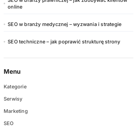
n
SEO w branży prawniczej – jak zdobywać klientów
online
i
SEO w branży medycznej – wyzwania i strategie
e
w
SEO techniczne – jak poprawić strukturę strony
p
i
Menu
s
Kategorie
ó
Serwisy
w
Marketing
SEO