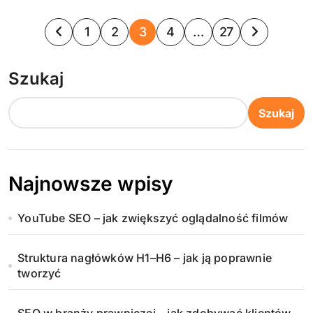
S
1
2
3
4
…
27
t
Szukaj
r
o
Szukaj
n
i
Najnowsze wpisy
c
YouTube SEO – jak zwiększyć oglądalność filmów
o
w
Struktura nagłówków H1–H6 – jak ją poprawnie
tworzyć
a