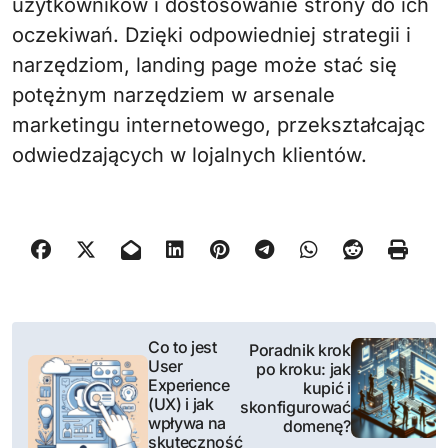
użytkowników i dostosowanie strony do ich
oczekiwań. Dzięki odpowiedniej strategii i
narzędziom, landing page może stać się
potężnym narzędziem w arsenale
marketingu internetowego, przekształcając
odwiedzających w lojalnych klientów.
N
Co to jest
Poradnik krok
User
po kroku: jak
a
Experience
kupić i
(UX) i jak
skonfigurować
w
wpływa na
domenę?
skuteczność