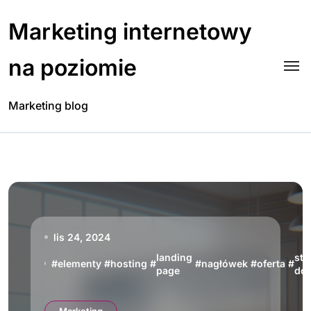
Skip
to
Marketing internetowy
content
na poziomie
Marketing blog
lis 24, 2024
landing
str
#
elementy
#
hosting
#
#
nagłówek
#
oferta
#
page
do