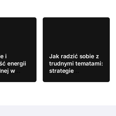
e i
Jak radzić sobie z
ść energii
trudnymi tematami:
nej w
strategie
ie
komunikacyjne i
ych wyzwań
korzyści społeczne
cznych