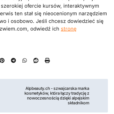
szerokiej ofercie kursów, interaktywnym
erwis ten stał się nieocenionym narzędziem
wo i osobowo. Jeśli chcesz dowiedzieć się
razwiem.com, odwiedź ich
stronę
Alpbeauty.ch - szwajcarska marka
kosmetyków, która łączy tradycję z
nowoczesnością dzięki alpejskim
składnikom