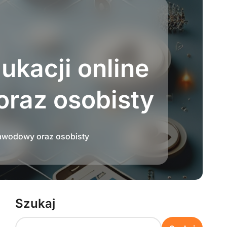
kacji online
oraz osobisty
 zawodowy oraz osobisty
Szukaj