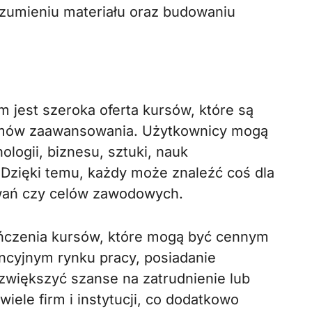
ozumieniu materiału oraz budowaniu
jest szeroka oferta kursów, które są
omów zaawansowania. Użytkownicy mogą
logii, biznesu, sztuki, nauk
 Dzięki temu, każdy może znaleźć coś dla
owań czy celów zawodowych.
kończenia kursów, które mogą być cennym
ncyjnym rynku pracy, posiadanie
zwiększyć szanse na zatrudnienie lub
iele firm i instytucji, co dodatkowo