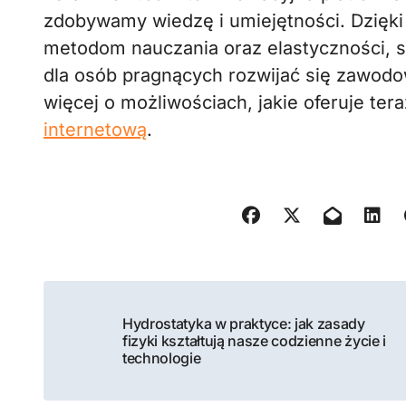
zdobywamy wiedzę i umiejętności. Dzięki 
metodom nauczania oraz elastyczności, s
dla osób pragnących rozwijać się zawodo
więcej o możliwościach, jakie oferuje te
internetową
.
N
Hydrostatyka w praktyce: jak zasady
a
fizyki kształtują nasze codzienne życie i
technologie
w