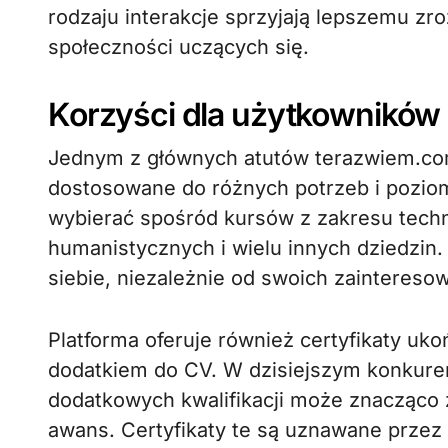
rodzaju interakcje sprzyjają lepszemu zr
społeczności uczących się.
Korzyści dla użytkowników
Jednym z głównych atutów terazwiem.com 
dostosowane do różnych potrzeb i pozi
wybierać spośród kursów z zakresu techno
humanistycznych i wielu innych dziedzin.
siebie, niezależnie od swoich zainteres
Platforma oferuje również certyfikaty u
dodatkiem do CV. W dzisiejszym konkure
dodatkowych kwalifikacji może znacząco 
awans. Certyfikaty te są uznawane przez w