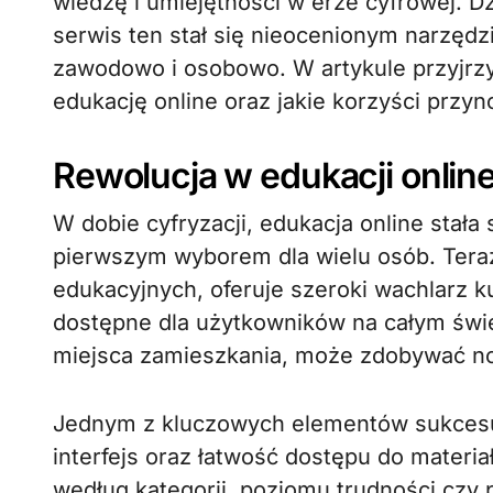
wiedzę i umiejętności w erze cyfrowej. D
serwis ten stał się nieocenionym narzędz
zawodowo i osobowo. W artykule przyjrz
edukację online oraz jakie korzyści przy
Rewolucja w edukacji onlin
W dobie cyfryzacji, edukacja online stała 
pierwszym wyborem dla wielu osób. Tera
edukacyjnych, oferuje szeroki wachlarz k
dostępne dla użytkowników na całym świec
miejsca zamieszkania, może zdobywać no
Jednym z kluczowych elementów sukcesu 
interfejs oraz łatwość dostępu do mater
według kategorii, poziomu trudności czy p