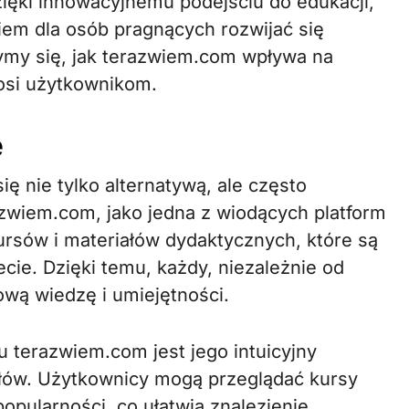
zięki innowacyjnemu podejściu do edukacji,
iem dla osób pragnących rozwijać się
ymy się, jak terazwiem.com wpływa na
nosi użytkownikom.
e
się nie tylko alternatywą, ale często
zwiem.com, jako jedna z wiodących platform
ursów i materiałów dydaktycznych, które są
ie. Dzięki temu, każdy, niezależnie od
wą wiedzę i umiejętności.
terazwiem.com jest jego intuicyjny
iałów. Użytkownicy mogą przeglądać kursy
opularności, co ułatwia znalezienie