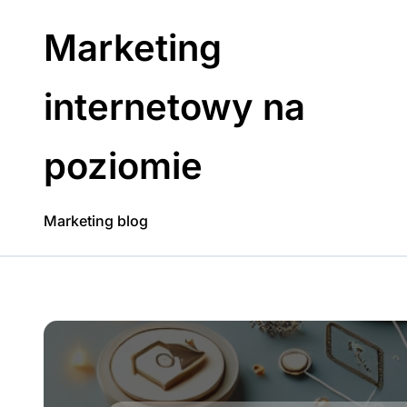
Skip
to
Marketing
content
internetowy na
poziomie
Marketing blog