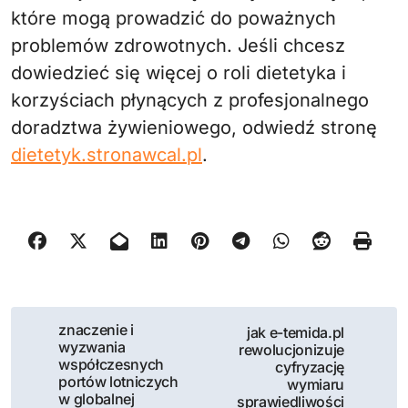
które mogą prowadzić do poważnych
problemów zdrowotnych. Jeśli chcesz
dowiedzieć się więcej o roli dietetyka i
korzyściach płynących z profesjonalnego
doradztwa żywieniowego, odwiedź stronę
dietetyk.stronawcal.pl
.
N
znaczenie i
jak e-temida.pl
wyzwania
rewolucjonizuje
a
współczesnych
cyfryzację
portów lotniczych
wymiaru
w
w globalnej
sprawiedliwości