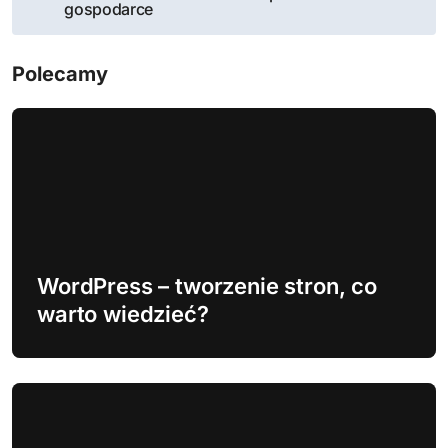
gospodarce
i
g
Polecamy
a
c
j
a
w
WordPress – tworzenie stron, co
p
warto wiedzieć?
i
s
u