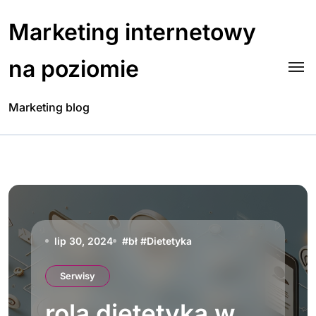
Skip
to
Marketing internetowy
content
na poziomie
Marketing blog
lip 30, 2024
#
bł
#
Dietetyka
Serwisy
rola dietetyka w