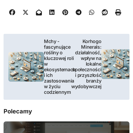
N
Mchy -
Korhogo
fascynujące
Minerals:
a
rośliny o
działalność,
kluczowej roli
wpływ na
w
w
lokalne
ekosystemach
społeczności
i
i ich
i przyszłość
zastosowania
branży
g
w życiu
wydobywczej
codziennym
a
c
Polecamy
j