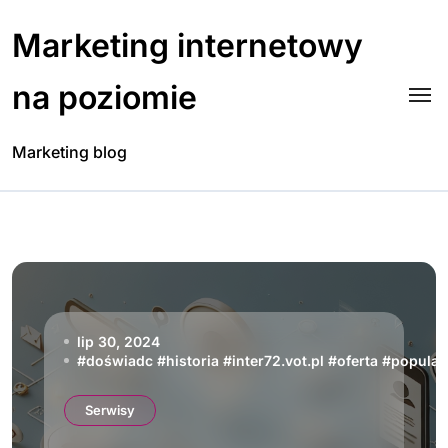
Skip
to
Marketing internetowy
content
na poziomie
Marketing blog
lip 30, 2024
#
doświadc
#
historia
#
inter72.vot.pl
#
oferta
#
popular
Serwisy