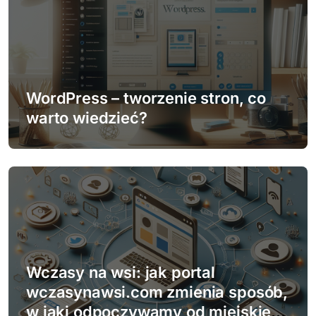
a
w
p
i
WordPress – tworzenie stron, co
warto wiedzieć?
s
u
Wczasy na wsi: jak portal
wczasynawsi.com zmienia sposób,
w jaki odpoczywamy od miejskiego