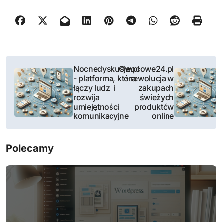
N
Nocnedyskusje.pl
Owocowe24.pl
- platforma, która
- rewolucja w
a
łączy ludzi i
zakupach
rozwija
świeżych
w
umiejętności
produktów
komunikacyjne
online
i
g
Polecamy
a
c
j