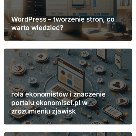
a
w
WordPress – tworzenie stron, co
p
warto wiedzieć?
i
s
u
rola ekonomistów i znaczenie
portalu ekonomisci.pl w
zrozumieniu zjawisk
gospodarczych