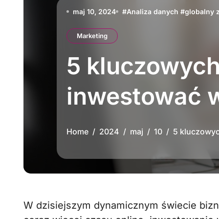
maj 10, 2024
#
Analiza danych
#
globalny 
Marketing
5 kluczowych
inwestować w
Home
2024
maj
10
5 kluczowyc
W dzisiejszym dynamicznym świecie biznesowym, w którym konsumenci spędzają