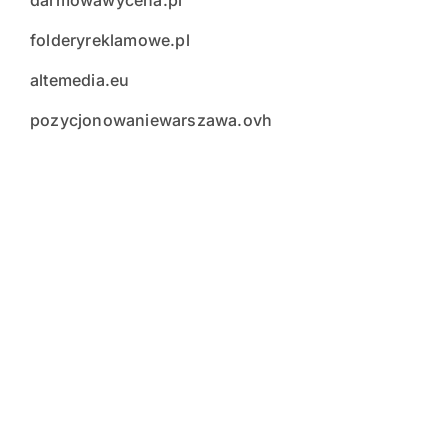
darmowawycena.pl
folderyreklamowe.pl
altemedia.eu
pozycjonowaniewarszawa.ovh