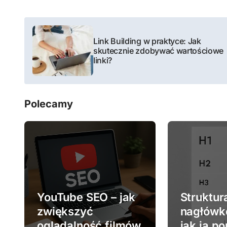
N
Link Building w praktyce: Jak
a
skutecznie zdobywać wartościowe
linki?
w
i
Polecamy
g
a
c
j
a
YouTube SEO – jak
Struktur
w
zwiększyć
nagłówk
oglądalność filmów
jak ją p