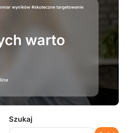
omiar wyników
#
skuteczne targetowanie
ych warto
line
Szukaj