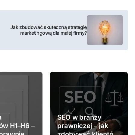
Jak zbudować skuteczną strategię
marketingową dla małej firmy?
a
SEO w branży
ów H1–H6 –
prawniczej – jak
oprawnie
zdobywać klientów