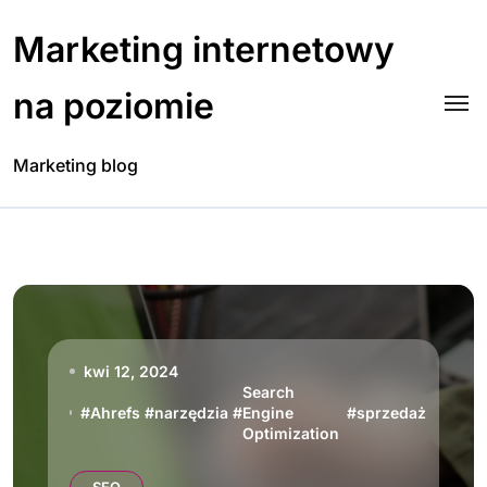
Skip
to
Marketing internetowy
content
na poziomie
Marketing blog
kwi 12, 2024
Search
#
Ahrefs
#
narzędzia
#
Engine
#
sprzedaż
Optimization