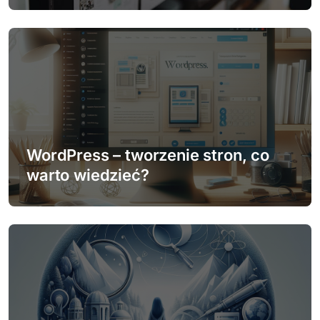
s
u
WordPress – tworzenie stron, co
warto wiedzieć?