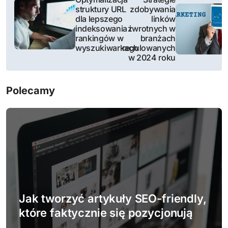
struktury URL
zdobywania
a
dla lepszego
linków
indeksowania i
zwrotnych w
w
rankingów w
branżach
wyszukiwarkach
regulowanych
i
w 2024 roku
g
Polecamy
a
c
j
a
w
Jak tworzyć artykuły SEO-friendly,
p
które faktycznie się pozycjonują
i